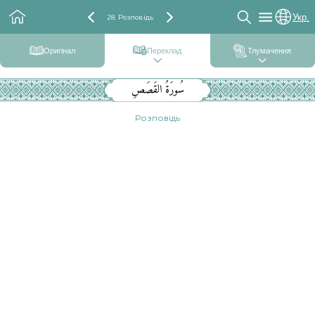
Укр.
28. Розповідь
Оригінал
Переклад
Тлумачення
سُورَةُ القَصَصِ
Розповідь