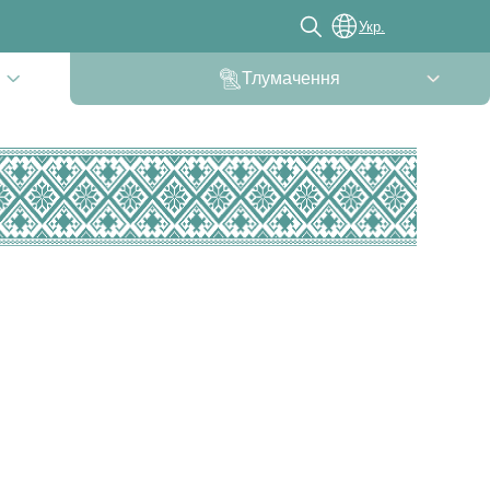
Укр.
Тлумачення