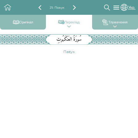
Укр.
29. Павук
Оригінал
Переклад
Тлумачення
سُورَةُ العَنْكَبُوتِ
Павук