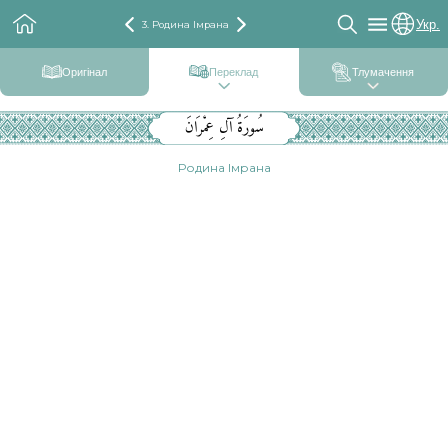
Укр.
3. Родина Імрана
Оригінал
Переклад
Тлумачення
سُورَةُ آلِ عِمْرَانَ
Родина Імрана