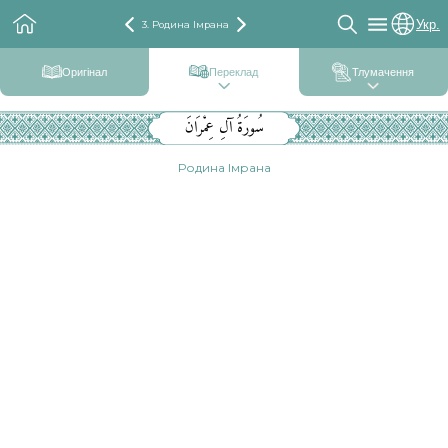
Укр.
3. Родина Імрана
Оригінал
Переклад
Тлумачення
سُورَةُ آلِ عِمْرَانَ
Родина Імрана