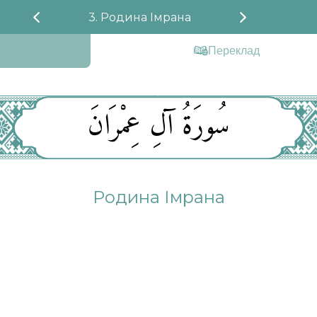
3. Родина Імрана
Переклад
سُورَةُ آلِ عِمْرَانَ
Родина Імрана