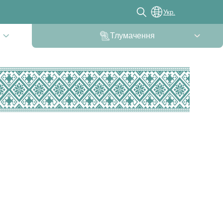
Укр.
Тлумачення