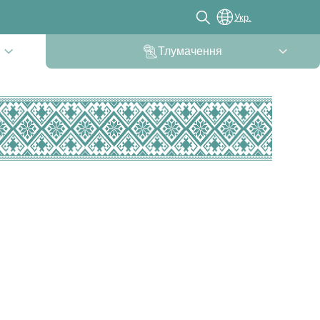
Укр.
Тлумачення