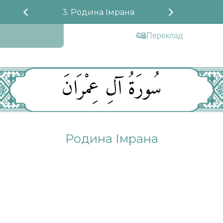
3. Родина Імрана
Переклад
سُورَةُ آلِ عِمْرَانَ
Родина Імрана