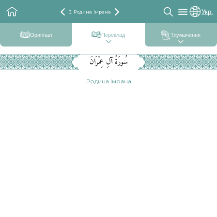
Укр.
3. Родина Імрана
Оригінал
Переклад
Тлумачення
سُورَةُ آلِ عِمْرَانَ
Родина Імрана