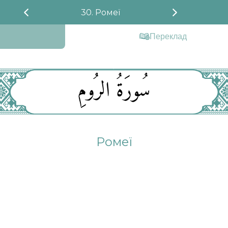
30. Ромеї
Переклад
سُورَةُ الرُومِ
Ромеї