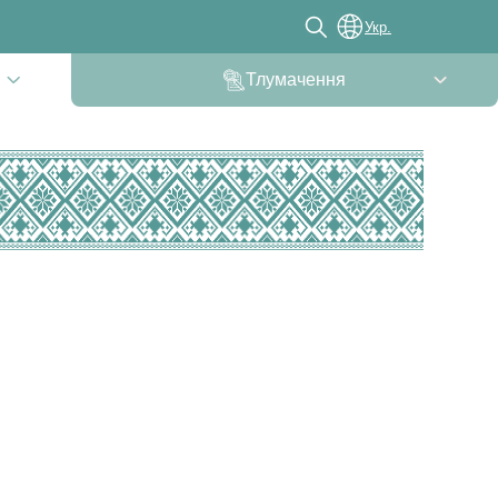
Укр.
Тлумачення