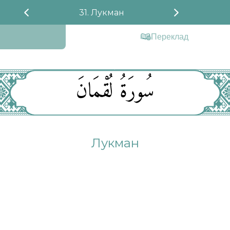
31. Лукман
Переклад
سُورَةُ لُقْمَانَ
Лукман