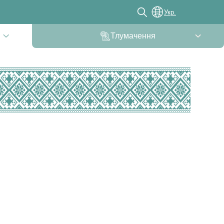
Укр.
Тлумачення