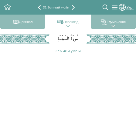
Укр.
32. Земний уклін
Оригінал
Переклад
Тлумачення
سُورَةُ السَجْدَةِ
Земний уклін