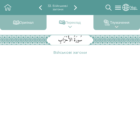
33. Військові
Укр.
загони
Оригінал
Переклад
Тлумачення
سُورَةُ الأَحْزَابِ
Військові загони