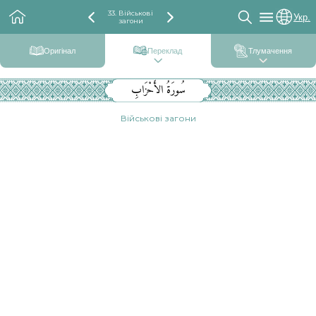
33. Військові
Укр.
загони
Оригінал
Переклад
Тлумачення
سُورَةُ الأَحْزَابِ
Військові загони