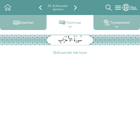
33. Військові
Укр.
загони
Оригінал
Переклад
Тлумачення
سُورَةُ الأَحْزَابِ
Військові загони