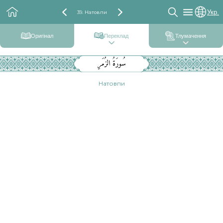
Укр.
39. Натовпи
Оригінал
Переклад
Тлумачення
سُورَةُ الزُمَرِ
Натовпи