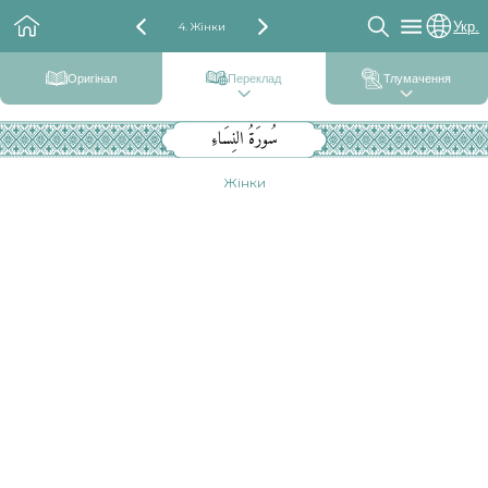
Укр.
4. Жінки
Оригінал
Переклад
Тлумачення
سُورَةُ النِسَاءِ
Жінки