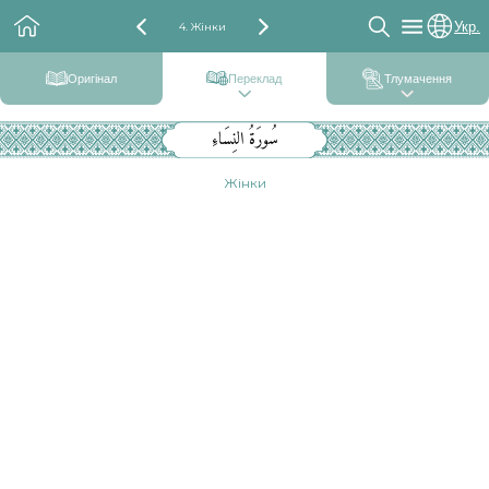
Укр.
4. Жінки
Оригінал
Переклад
Тлумачення
سُورَةُ النِسَاءِ
Жінки