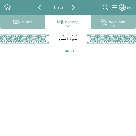
Укр.
4. Жінки
Оригінал
Переклад
Тлумачення
سُورَةُ النِسَاءِ
Жінки