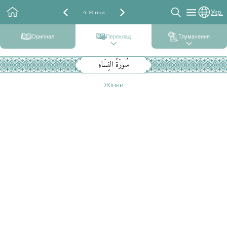
Укр.
4. Жінки
Оригінал
Переклад
Тлумачення
سُورَةُ النِسَاءِ
Жінки