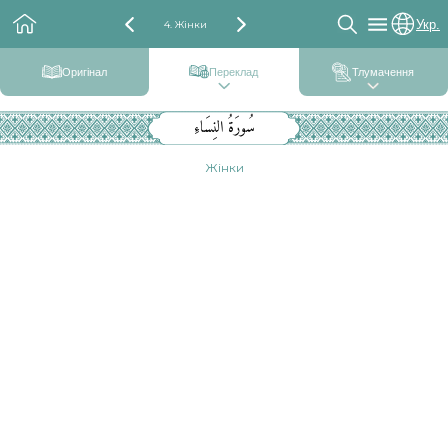
Укр.
4. Жінки
Оригінал
Переклад
Тлумачення
سُورَةُ النِسَاءِ
Жінки