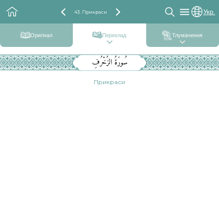
Укр.
43. Прикраси
Оригінал
Переклад
Тлумачення
سُورَةُ الزُخْرُفِ
Прикраси