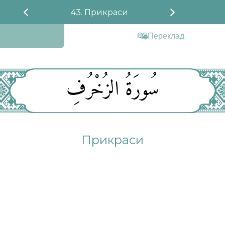
43. Прикраси
Переклад
سُورَةُ الزُخْرُفِ
Прикраси