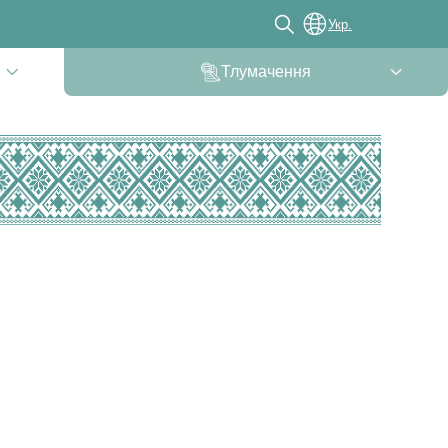
Укр.
Тлумачення