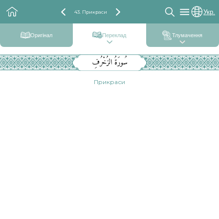
Укр.
43. Прикраси
Оригінал
Переклад
Тлумачення
سُورَةُ الزُخْرُفِ
Прикраси