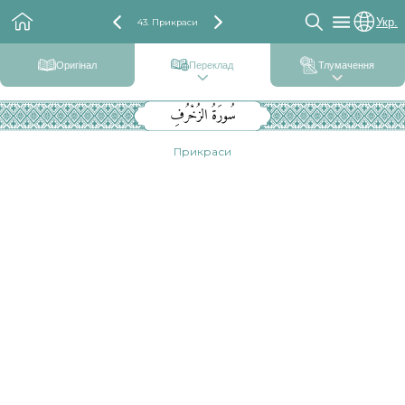
Укр.
43. Прикраси
Оригінал
Переклад
Тлумачення
سُورَةُ الزُخْرُفِ
Прикраси