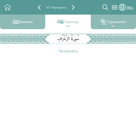
Укр.
43. Прикраси
Оригінал
Переклад
Тлумачення
سُورَةُ الزُخْرُفِ
Прикраси