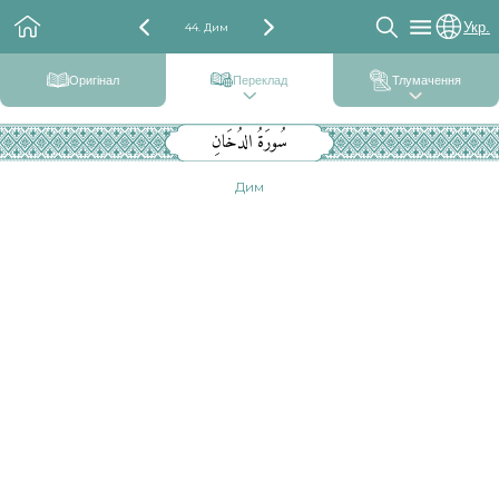
Укр.
44. Дим
Оригінал
Переклад
Тлумачення
سُورَةُ الدُخَانِ
Дим