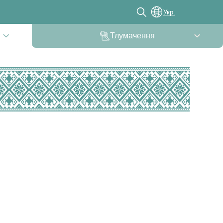
Укр.
Тлумачення