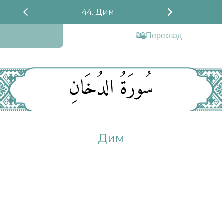
44. Дим
Переклад
سُورَةُ الدُخَانِ
Дим