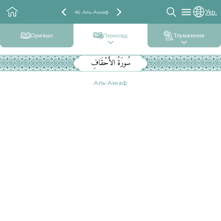
Укр.
46. Аль-Ахкаф
Оригінал
Переклад
Тлумачення
سُورَةُ الأَحْقَافِ
Аль-Ахкаф