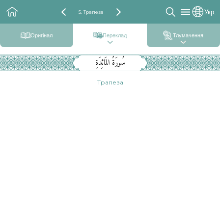
Укр.
5. Трапеза
Оригінал
Переклад
Тлумачення
سُورَةُ المَائِدَةِ
Трапеза