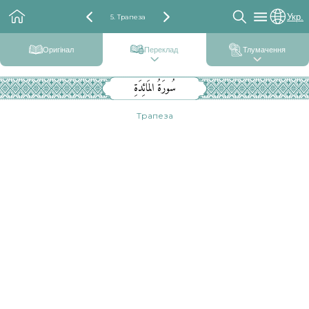
Укр.
5. Трапеза
Оригінал
Переклад
Тлумачення
سُورَةُ المَائِدَةِ
Трапеза