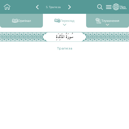
Укр.
5. Трапеза
Оригінал
Переклад
Тлумачення
سُورَةُ المَائِدَةِ
Трапеза