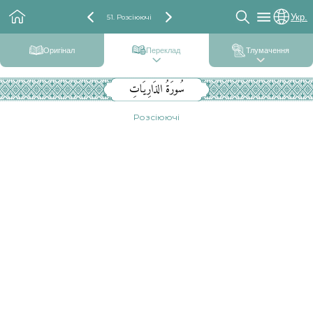
Укр.
51. Розсіюючі
Оригінал
Переклад
Тлумачення
سُورَةُ الذَارِيَاتِ
Розсіюючі