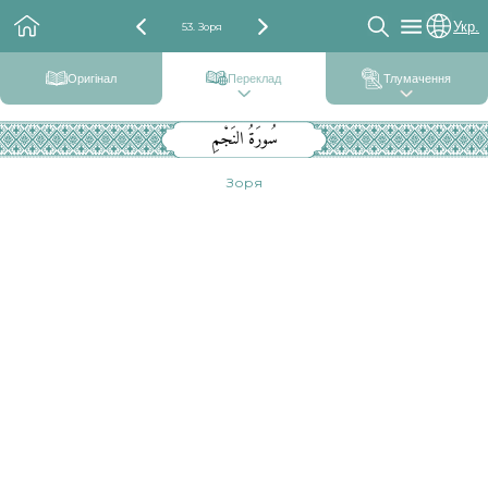
Укр.
53. Зоря
Оригінал
Переклад
Тлумачення
سُورَةُ النَجْمِ
Зоря