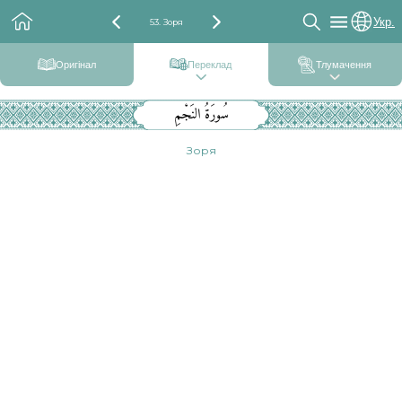
Укр.
53. Зоря
Оригінал
Переклад
Тлумачення
سُورَةُ النَجْمِ
Зоря