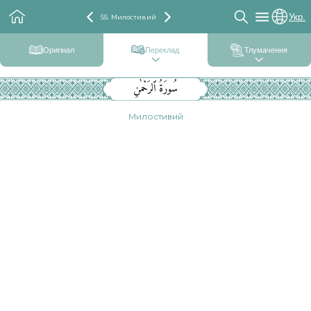
Укр.
55. Милостивий
Оригінал
Переклад
Тлумачення
سُورَةُ ٱلرَحْمٰنِ
Милостивий