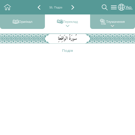
Укр.
56. Подія
Оригінал
Переклад
Тлумачення
سُورَةُ الوَاقِعَةِ
Подія