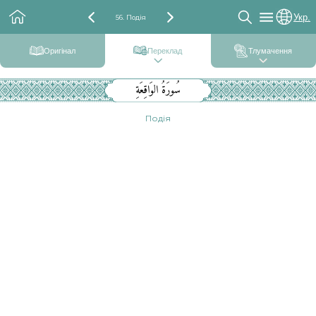
Укр.
56. Подія
Оригінал
Переклад
Тлумачення
سُورَةُ الوَاقِعَةِ
Подія