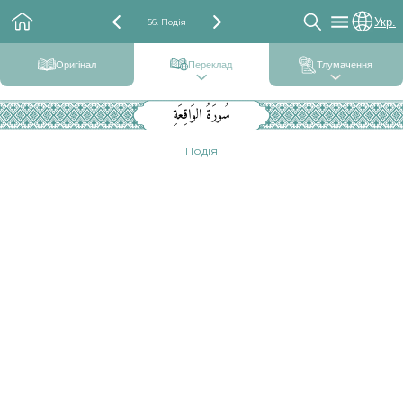
Укр.
56. Подія
Оригінал
Переклад
Тлумачення
سُورَةُ الوَاقِعَةِ
Подія