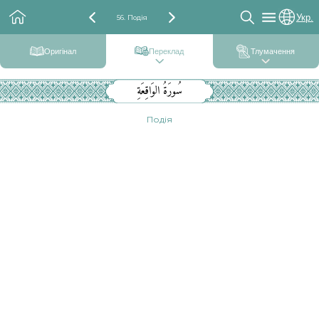
Укр.
56. Подія
Оригінал
Переклад
Тлумачення
سُورَةُ الوَاقِعَةِ
Подія