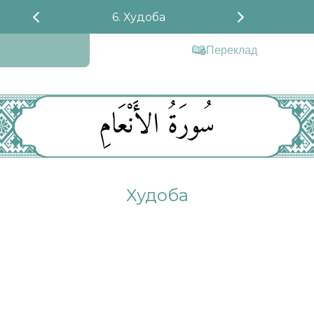
6. Худоба
Переклад
سُورَةُ الأَنْعَامِ
Худоба