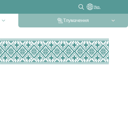
Укр.
Тлумачення