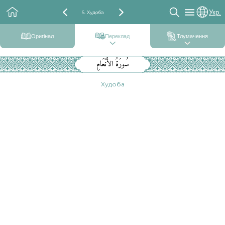
Укр.
6. Худоба
Оригінал
Переклад
Тлумачення
سُورَةُ الأَنْعَامِ
Худоба