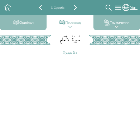
Укр.
6. Худоба
Оригінал
Переклад
Тлумачення
سُورَةُ الأَنْعَامِ
Худоба