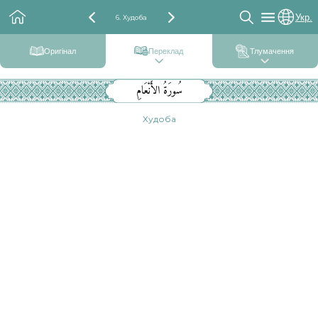
Укр.
6. Худоба
Оригінал
Переклад
Тлумачення
سُورَةُ الأَنْعَامِ
Худоба