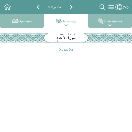
Укр.
6. Худоба
Оригінал
Переклад
Тлумачення
سُورَةُ الأَنْعَامِ
Худоба