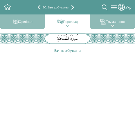
Укр.
60. Випробувана
Оригінал
Переклад
Тлумачення
سُورَةُ المُمْتَحَنَةِ
Випробувана