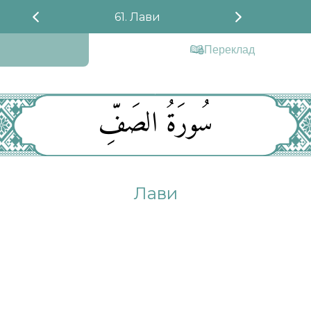
61. Лави
Переклад
سُورَةُ الصَفِّ
Лави