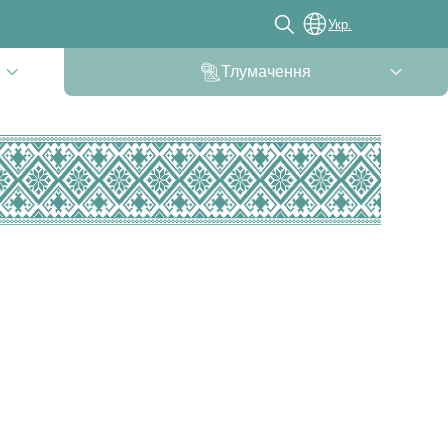
Укр.
Тлумачення