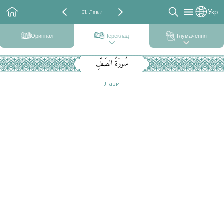
Укр.
61. Лави
Оригінал
Переклад
Тлумачення
سُورَةُ الصَفِّ
Лави