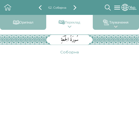
Укр.
62. Соборна
Оригінал
Переклад
Тлумачення
سُورَةُ الجُمُعَةِ
Соборна