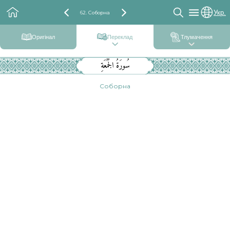
Укр.
62. Соборна
Оригінал
Переклад
Тлумачення
سُورَةُ الجُمُعَةِ
Соборна