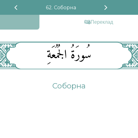
62. Соборна
Переклад
سُورَةُ الجُمُعَةِ
Соборна