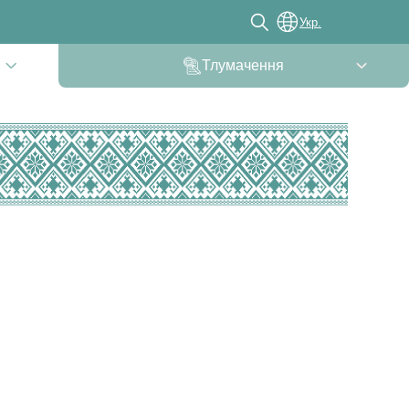
Укр.
Тлумачення